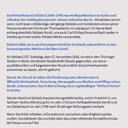
Gottfried Heinrich Stölzel (1690-1749) war Hofkapellmeister in Gotha und
offenbar der Lieblingskomponist Johann Sebastian Bachs.
Mindestens einen,
wenn nicht zwei vollständige Jahrgänge Stölzels und mindestens eines seiner
Passionsoratorien führte der Thomaskantor in Leipzig auf. Im Hause Bach
erklang ebenfalls Stölzels Musik, wie auch Carl Philipp Emanuel Bach später in
Hamburg immer wieder Stölzels Werke verwendete.
Stölzel zählt auch nach heutigem Urteil der Fachwelt unbestritten zu den
herausragenden Meistern der Barockzeit.
An Stölzels 275. Todestag, dem 27. November 2024, wurde in den Thüringer
Stuben in Berlin die Stölzel-Gesellschaft (StoeG) gegründet, um seiner
qualitätsvollen und begeisternden Musik endlich die Aufmerksamkeit
zukommen zu lassen, die ihr gebührt.
Zweck der StoeG ist daher die Förderung seines Werkes durch
Öffentlichkeitsarbeit, Forschung, Herausgabe von Werken und Pflege seiner
Musik, insbesondere durch Einrichtung eines regelmäßigen "Stölzel-Festes"
in Gotha.
Sitz der StoeG ist Stölzels Hauptwirkungsstätte Gotha, wohin Friedrich II. von
Sachsen-Gotha-Altenburg ihn im Jahr 1719 zum Hofkapellmeister berief und
wo Stölzel auch im Jahr 1749 nach 30-jähriger Wirkungszeit verstarb.
Wenn Sie Kritik mitteilen, Informationen wünschen oder Mitglied werden
wollen, kontaktieren Sie uns bitte über das unten stehende Kontaktformular.
Wir freuen uns auf Sie!