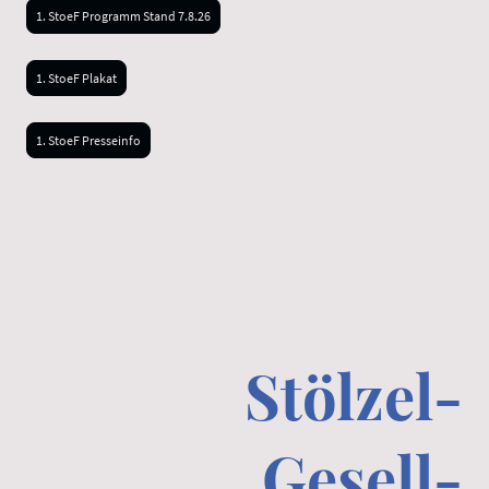
1. StoeF Programm Stand 7.8.26
1. StoeF Plakat
1. StoeF Presseinfo
Stölzel-
Gesell-