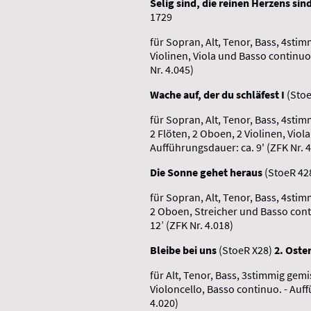
Selig sind, die reinen Herzens sin
1729
für Sopran, Alt, Tenor, Bass, 4sti
Violinen, Viola und Basso continuo
Nr. 4.045)
Wache auf, der du schläfest I
(Stoe
für Sopran, Alt, Tenor, Bass, 4stim
2 Flöten, 2 Oboen, 2 Violinen, Viol
Aufführungsdauer: ca. 9' (ZFK Nr. 4
Die Sonne gehet heraus
(StoeR 42
für Sopran, Alt, Tenor, Bass, 4sti
2 Oboen, Streicher und Basso cont
12’ (ZFK Nr. 4.018)
Bleibe bei uns
(StoeR X28)
2. Oste
für Alt, Tenor, Bass, 3stimmig gemi
Violoncello, Basso continuo. - Auff
4.020)