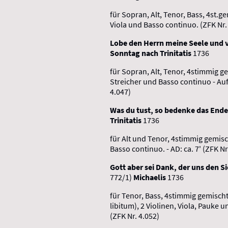
für Sopran, Alt, Tenor, Bass, 4st.g
Viola und Basso continuo. (ZFK Nr.
Lobe den Herrn meine Seele und ve
Sonntag nach Trinitatis
1736
für Sopran, Alt, Tenor, 4stimmig 
Streicher und Basso continuo - Auf
4.047)
Was du tust, so bedenke das End
Trinitatis
1736
für Alt und Tenor, 4stimmig gemisc
Basso continuo. - AD: ca. 7' (ZFK Nr
Gott aber sei Dank, der uns den S
772/1)
Michaelis
1736
für Tenor, Bass, 4stimmig gemischt
libitum), 2 Violinen, Viola, Pauke u
(ZFK Nr. 4.052)