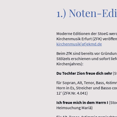
1.) Noten-Ed
Moderne Editionen der StoeG wer
Kirchenmusik Erfurt (ZFK
kirchenmusik[at]ekmd.de
Beim ZfK sind bereits vor Gründu
Stölzels erschienen und sofort lief
Kirchenjahres):
Du Tochter Zion freue dich sehr
(S
für Sopran, Alt, Tenor, Bass, 4sti
Horn in Es, Streicher und Basso co
12' (ZFK Nr. 4.041)
Ich freue mich in dem Herrn I
(Sto
Heimsuchung Mariä)
für Alt, Tenor, 4stimmig gemischte