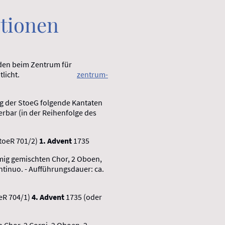
itionen
den beim Zentrum für
) veröffentlicht.
zentrum-
ng der StoeG folgende Kantaten
erbar (in der Reihenfolge des
toeR 701/2)
1. Advent
1735
mmig gemischten Chor, 2 Oboen,
ntinuo. - Aufführungsdauer: ca.
eR 704/1)
4. Advent
1735 (oder
n Chor, 2 Corni, 2 Oboen, 2