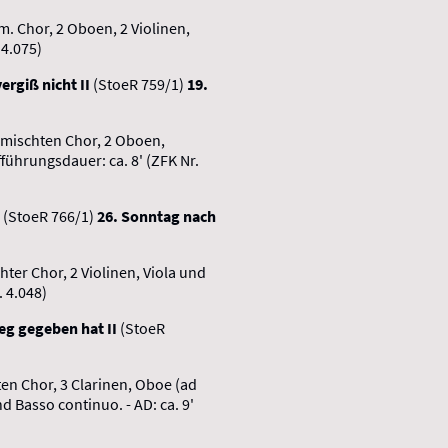
em. Chor, 2 Oboen, 2 Violinen,
 4.075)
rgiß nicht II
(StoeR 759/1)
19.
gemischten Chor, 2 Oboen,
führungsdauer: ca. 8' (ZFK Nr.
e
(StoeR 766/1)
26. Sonntag nach
hter Chor, 2 Violinen, Viola und
. 4.048)
ieg gegeben hat II
(StoeR
en Chor, 3 Clarinen, Oboe (ad
nd Basso continuo. - AD: ca. 9'