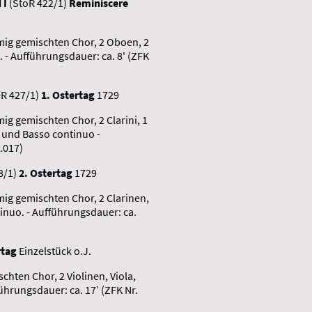
d
I
(StoR 422/1)
Reminiscere
mmig gemischten Chor, 2 Oboen, 2
. - Aufführungsdauer: ca. 8' (ZFK
R 427/1)
1. Ostertag
1729
mig gemischten Chor, 2 Clarini, 1
a und Basso continuo -
.017)
8/1)
2. Ostertag
1729
mmig gemischten Chor, 2 Clarinen,
inuo. - Aufführungsdauer: ca.
rtag
Einzelstück o.J.
schten Chor, 2 Violinen, Viola,
ührungsdauer: ca. 17’ (ZFK Nr.