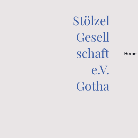
Stölzel
Gesell
schaft
Home
e.V.
Gotha